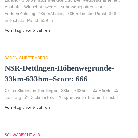
Länge: 46,9§5 kmSchwierigkeit: schwerWegbeschaffenheit:
Asphalt – Wirtschaftswege – sehr wenig öffentlicher
VerkehrAufstieg: 765 mAbstieg: 765 mTiefster Punkt: 326
mHöchster Punkt: 539 m
Von
Hagi
, vor
5 Jahren
BADEN-WÜRTTEMBERG
NSR-Dettingen-Höhenwegrunde-
33km-633hm–Score: 666
Cross Skating in Reutlingen: 33km, 633hm – ⛰️ Hörnle, ⛰️
Jusiberg, 🔭 Deckelesfels – Anspruchvolle Tour im Ermstal
Von
Hagi
, vor
5 Jahren
SCHWÄBISCHE ALB