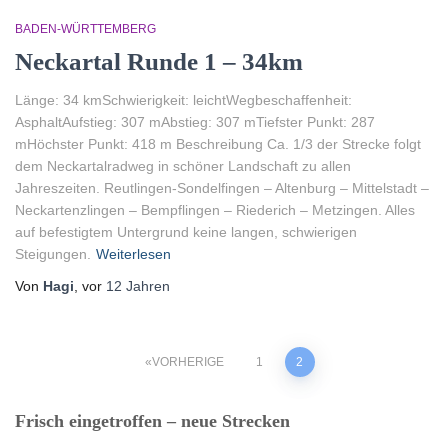
BADEN-WÜRTTEMBERG
Neckartal Runde 1 – 34km
Länge: 34 kmSchwierigkeit: leichtWegbeschaffenheit:
AsphaltAufstieg: 307 mAbstieg: 307 mTiefster Punkt: 287
mHöchster Punkt: 418 m Beschreibung Ca. 1/3 der Strecke folgt
dem Neckartalradweg in schöner Landschaft zu allen
Jahreszeiten. Reutlingen-Sondelfingen – Altenburg – Mittelstadt –
Neckartenzlingen – Bempflingen – Riederich – Metzingen. Alles
auf befestigtem Untergrund keine langen, schwierigen
Steigungen.
Weiterlesen
Von
Hagi
, vor
12 Jahren
Seitennummerierung
VORHERIGE
1
2
der
Frisch eingetroffen – neue Strecken