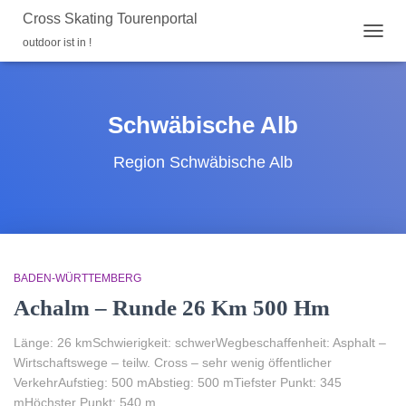
Cross Skating Tourenportal
outdoor ist in !
NAVIG
UMSC
Schwäbische Alb
Region Schwäbische Alb
BADEN-WÜRTTEMBERG
Achalm – Runde 26 Km 500 Hm
Länge: 26 kmSchwierigkeit: schwerWegbeschaffenheit: Asphalt –
Wirtschaftswege – teilw. Cross – sehr wenig öffentlicher
VerkehrAufstieg: 500 mAbstieg: 500 mTiefster Punkt: 345
mHöchster Punkt: 540 m