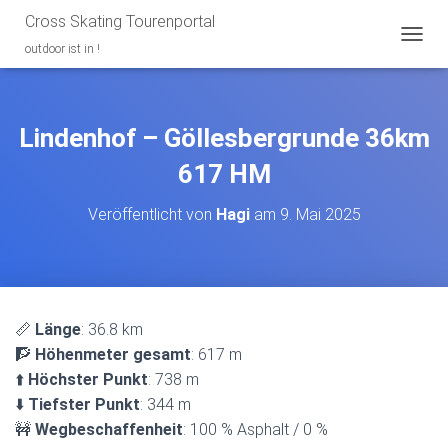
Cross Skating Tourenportal
outdoor ist in !
N
A
V
I
G
Lindenhof – Göllesbergrunde 36km
A
T
617 HM
I
O
Veröffentlicht von
Hagi
am
9. Mai 2025
N
U
M
S
C
H
📏
Länge
: 36.8 km
A
🧗
Höhenmeter gesamt
: 617 m
L
T
⬆️
Höchster Punkt
: 738 m
E
⬇️
Tiefster Punkt
: 344 m
N
🚧
Wegbeschaffenheit
: 100 % Asphalt / 0 %