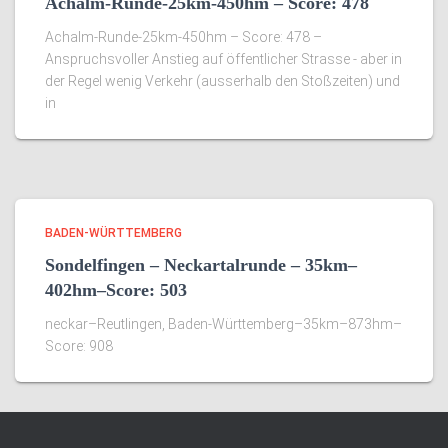
Achalm-Runde-25km-450hm – Score: 478
Achalm-Runde-25km-450hm – Score: 478 –
Anspruchsvoller Anstieg auf öffentlicher Strasse - aber in
der Regel wenig Verkehr (ausserhalb den Stoßzeiten) und
in
BADEN-WÜRTTEMBERG
Sondelfingen – Neckartalrunde – 35km–
402hm–Score: 503
neckar–Reutlingen, Baden-Württemberg–35km–873hm–
Score: 908