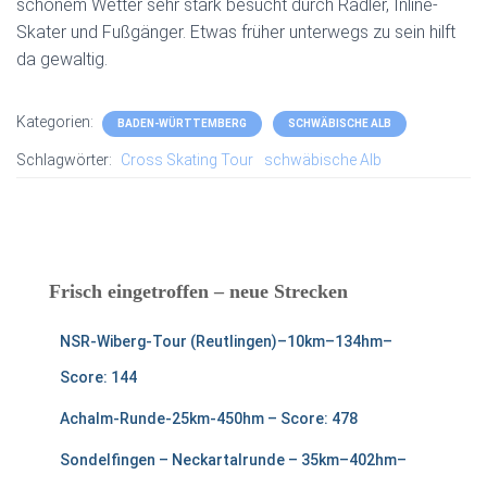
schönem Wetter sehr stark besucht durch Radler, Inline-
Skater und Fußgänger. Etwas früher unterwegs zu sein hilft
da gewaltig.
Kategorien:
BADEN-WÜRTTEMBERG
SCHWÄBISCHE ALB
Schlagwörter:
Cross Skating Tour
schwäbische Alb
Frisch eingetroffen – neue Strecken
NSR-Wiberg-Tour (Reutlingen)–10km–134hm–
Score: 144
Achalm-Runde-25km-450hm – Score: 478
Sondelfingen – Neckartalrunde – 35km–402hm–