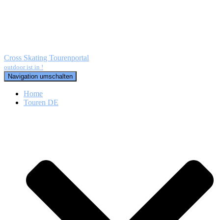
Cross Skating Tourenportal
outdoor ist in !
Navigation umschalten
Home
Touren DE