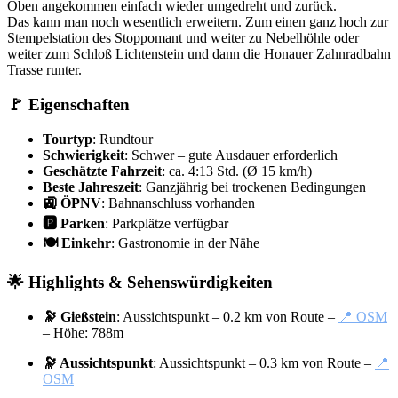
Oben angekommen einfach wieder umgedreht und zurück.
Das kann man noch wesentlich erweitern. Zum einen ganz hoch zur
Stempelstation des Stoppomant und weiter zu Nebelhöhle oder
weiter zum Schloß Lichtenstein und dann die Honauer Zahnradbahn
Trasse runter.
🚩 Eigenschaften
Tourtyp
: Rundtour
Schwierigkeit
: Schwer – gute Ausdauer erforderlich
Geschätzte Fahrzeit
: ca. 4:13 Std. (Ø 15 km/h)
Beste Jahreszeit
: Ganzjährig bei trockenen Bedingungen
🚉 ÖPNV
: Bahnanschluss vorhanden
🅿️ Parken
: Parkplätze verfügbar
🍽️ Einkehr
: Gastronomie in der Nähe
🌟 Highlights & Sehenswürdigkeiten
🔭 Gießstein
: Aussichtspunkt – 0.2 km von Route –
📍 OSM
– Höhe: 788m
🔭 Aussichtspunkt
: Aussichtspunkt – 0.3 km von Route –
📍
OSM