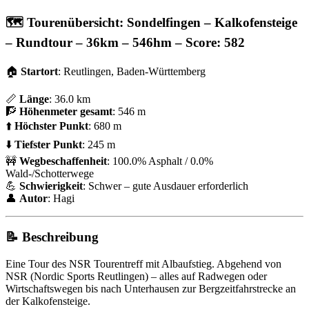
🗺️ Tourenübersicht: Sondelfingen – Kalkofensteige
– Rundtour – 36km – 546hm – Score: 582
🏠
Startort
: Reutlingen, Baden-Württemberg
📏
Länge
: 36.0 km
🧗
Höhenmeter gesamt
: 546 m
⬆️
Höchster Punkt
: 680 m
⬇️
Tiefster Punkt
: 245 m
🚧
Wegbeschaffenheit
: 100.0% Asphalt / 0.0%
Wald-/Schotterwege
💪
Schwierigkeit
: Schwer – gute Ausdauer erforderlich
👤
Autor
: Hagi
📝 Beschreibung
Eine Tour des NSR Tourentreff mit Albaufstieg. Abgehend von
NSR (Nordic Sports Reutlingen) – alles auf Radwegen oder
Wirtschaftswegen bis nach Unterhausen zur Bergzeitfahrstrecke an
der Kalkofensteige.