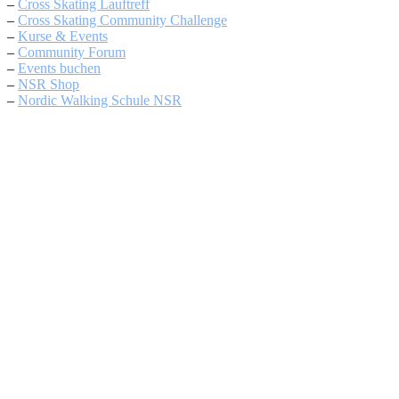
–
Cross Skating Lauftreff
–
Cross Skating Community Challenge
–
Kurse & Events
–
Community Forum
–
Events buchen
–
NSR Shop
–
Nordic Walking Schule NSR