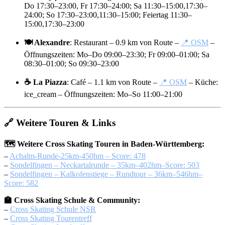
Do 17:30–23:00, Fr 17:30–24:00; Sa 11:30–15:00,17:30–
24:00; So 17:30–23:00,11:30–15:00; Feiertag 11:30–
15:00,17:30–23:00
🍽️ Alexandre
: Restaurant – 0.9 km von Route –
📍 OSM
–
Öffnungszeiten: Mo–Do 09:00–23:30; Fr 09:00–01:00; Sa
08:30–01:00; So 09:30–23:00
☕ La Piazza
: Café – 1.1 km von Route –
📍 OSM
– Küche:
ice_cream – Öffnungszeiten: Mo–So 11:00–21:00
🔗 Weitere Touren & Links
🗺️ Weitere Cross Skating Touren in Baden-Württemberg:
–
Achalm-Runde-25km-450hm – Score: 478
–
Sondelfingen – Neckartalrunde – 35km–402hm–Score: 503
–
Sondelfingen – Kalkofenstiege – Rundtour – 36km–546hm–
Score: 582
🏫 Cross Skating Schule & Community:
–
Cross Skating Schule NSR
–
Cross Skating Tourentreff