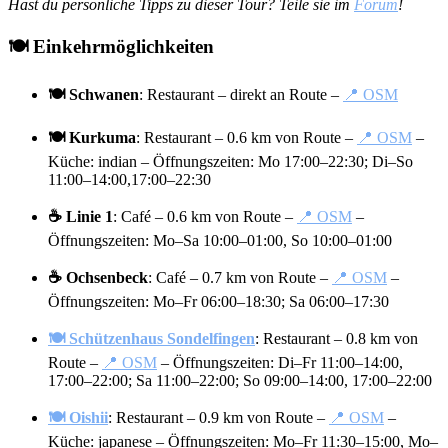
Hast du persönliche Tipps zu dieser Tour? Teile sie im
Forum
!
🍽️ Einkehrmöglichkeiten
🍽️ Schwanen
: Restaurant – direkt an Route –
📍 OSM
🍽️ Kurkuma
: Restaurant – 0.6 km von Route –
📍 OSM
–
Küche: indian – Öffnungszeiten: Mo 17:00–22:30; Di–So
11:00–14:00,17:00–22:30
☕ Linie 1
: Café – 0.6 km von Route –
📍 OSM
–
Öffnungszeiten: Mo–Sa 10:00–01:00, So 10:00–01:00
☕ Ochsenbeck
: Café – 0.7 km von Route –
📍 OSM
–
Öffnungszeiten: Mo–Fr 06:00–18:30; Sa 06:00–17:30
🍽️ Schützenhaus Sondelfingen
: Restaurant – 0.8 km von
Route –
📍 OSM
– Öffnungszeiten: Di–Fr 11:00–14:00,
17:00–22:00; Sa 11:00–22:00; So 09:00–14:00, 17:00–22:00
🍽️ Oishii
: Restaurant – 0.9 km von Route –
📍 OSM
–
Küche: japanese – Öffnungszeiten: Mo–Fr 11:30–15:00, Mo–