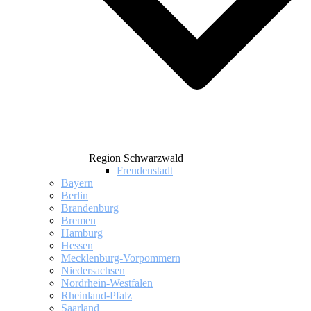
Region Schwarzwald
Freudenstadt
Bayern
Berlin
Brandenburg
Bremen
Hamburg
Hessen
Mecklenburg-Vorpommern
Niedersachsen
Nordrhein-Westfalen
Rheinland-Pfalz
Saarland