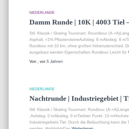
NIEDERLANDE
Damm Runde | 10K | 4003 Tiel –
Stil: Klassik / Skating Tourenart: Roundtour (A->A)Lä
Asphalt, <1% PflastersteineAufstieg: 8 mAbstieg: 8 mT
Rundtour mit 10 km, ohne großen höhenuterschied. D
ausgebaut werden Eigenschaften Rundtour Leicht für
Von
, vor
5 Jahren
NIEDERLANDE
Nachtrunde | Industriegebiet | 
Stil: Klassik / Skating Tourenart: Rundtour (A->A)Läng
,Aufstieg: 0 mAbstieg: 0 mTiefster Punkt: 13 mHöchste
Industriegebiets Tiel. Durch die Beläuchtung kann di
werden. HighlightsDas
Weiterlesen