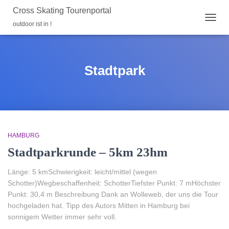
Cross Skating Tourenportal
outdoor ist in !
NAVIG
UMSC
Stadtpark
HAMBURG
Stadtparkrunde – 5km 23hm
Länge: 5 kmSchwierigkeit: leicht/mittel (wegen
Schotter)Wegbeschaffenheit: SchotterTiefster Punkt: 7 mHöchster
Punkt: 30,4 m Beschreibung Dank an Wolleweb, der uns die Tour
hochgeladen hat. Tipp des Autors Mitten in Hamburg bei
sonnigem Wetter immer sehr voll.