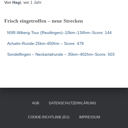
Von
Hagi
, vor
1 Jahr
Frisch eingetroffen – neue Strecken
NSR-Wiberg-Tour (Reutlingen)–10km–134hm–Score: 144
Achalm-Runde-25km-450hm – Score: 478
Sondelfingen – Neckartalrunde – 35km–402hm–Score: 503
AGB
DATENSCHUTZERKLÄRUNG
COOKIE-RICHTLINIE (EU)
IMPRESSUM