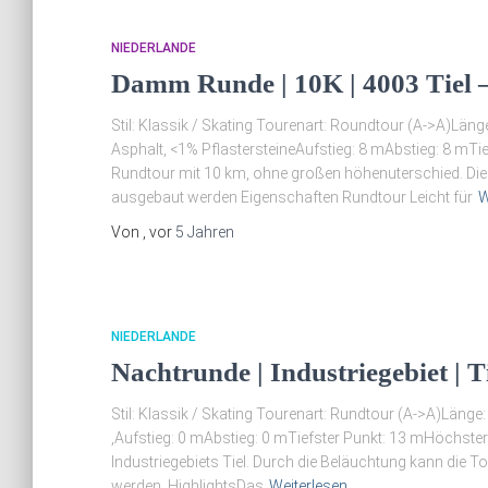
NIEDERLANDE
Damm Runde | 10K | 4003 Tiel –
Stil: Klassik / Skating Tourenart: Roundtour (A->A)Län
Asphalt, <1% PflastersteineAufstieg: 8 mAbstieg: 8 mTi
Rundtour mit 10 km, ohne großen höhenuterschied. Di
ausgebaut werden Eigenschaften Rundtour Leicht für
W
Von
, vor
5 Jahren
NIEDERLANDE
Nachtrunde | Industriegebiet | 
Stil: Klassik / Skating Tourenart: Rundtour (A->A)Länge
,Aufstieg: 0 mAbstieg: 0 mTiefster Punkt: 13 mHöchster
Industriegebiets Tiel. Durch die Beläuchtung kann die
werden. HighlightsDas
Weiterlesen