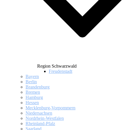
Region Schwarzwald
Freudenstadt
Bayern
Berlin
Brandenburg
Bremen
Hamburg
Hessen
Mecklenburg-Vorpommern
Niedersachsen
Nordrhein-Westfalen
Rheinland-Pfalz
Saarland