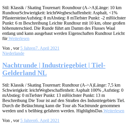
Stil: Klassik / Skating Tourenart: Roundtour (A->A)Länge: 10 km
RundtourSchwierigkeit: leichtWegbeschaffenheit: Asphalt, <1%
PflastersteineAufstieg: 8 mAbstieg: 8 mTiefster Punkt: -2 mHöchster
Punkt: 6 m Beschreibung Leichte Rundtour mit 10 km, ohne großen
höhenuterschied. Die Runde führt am Damm des Flusses Waal
entlang und kann ausgebaut werden Eigenschaften Rundtour Leicht
für
Weiterlesen
Von
, vor
5 Jahren
7. April 2021
Niederlande
Nachtrunde | Industriegebiet | Tiel-
Gelderland NL
Stil: Klassik / Skating Tourenart: Rundtour (A->A)Länge: 7,5 km
Schwierigkeit: leichtWegbeschaffenheit: Asphalt 100% ,Aufstieg: 0
mAbstieg: 0 mTiefster Punkt: 13 mHöchster Punkt: 13 m
Beschreibung Die Tour ist auf den Straßen des Industriegebiets Tiel.
Durch die Beläuchtung kann die Tour als Nachtrunde genommen
werden und x belibieg gefahren werden. HighlightsDas
Weiterlesen
Von
, vor
5 Jahren
6. April 2021