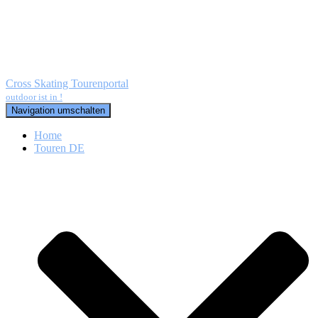
Cross Skating Tourenportal
outdoor ist in !
Navigation umschalten
Home
Touren DE