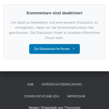
Kommentare sind deaktiviert
Um Spam zu bekämpfen und eine bessere Diskussion zu
ermöglichen, haben wir die Kommentarfunktion hier
geschlossen. Die Diskussion findet in unserem öffentlichen
Forum statt.
Zur Diskussion im Forum
↗
AGB
DATENSCHUTZERKLÄRUNG
COOKIE-RICHTLINIE (EU)
IMPRESSUM
Hestia | Entwickelt von
ThemeIsle