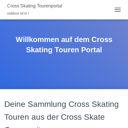
Cross Skating Tourenportal
outdoor ist in !
N
A
V
I
G
Willkommen auf dem Cross
A
T
Skating Touren Portal
I
O
N
U
M
S
C
H
A
L
Deine Sammlung Cross Skating
T
E
Touren aus der Cross Skate
N