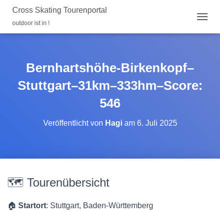
Cross Skating Tourenportal
outdoor ist in !
N
A
V
I
G
Bernhartshöhe-Birkenkopf–
A
T
Stuttgart–31km–333hm–Score:
I
O
546
N
U
Veröffentlicht von
Hagi
am
6. Juli 2025
M
S
C
H
A
L
🗺️ Tourenübersicht
T
E
N
🏠
Startort
: Stuttgart, Baden-Württemberg