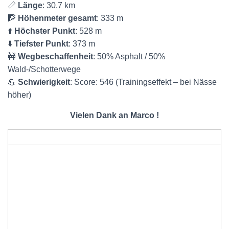
📏
Länge
: 30.7 km
🧗
Höhenmeter gesamt
: 333 m
⬆️
Höchster Punkt
: 528 m
⬇️
Tiefster Punkt
: 373 m
🚧
Wegbeschaffenheit
: 50% Asphalt / 50%
Wald-/Schotterwege
💪
Schwierigkeit
: Score: 546 (Trainingseffekt – bei Nässe
höher)
Vielen Dank an Marco !