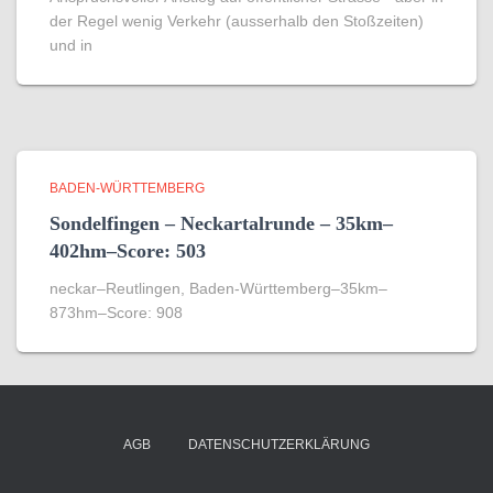
der Regel wenig Verkehr (ausserhalb den Stoßzeiten)
und in
BADEN-WÜRTTEMBERG
Sondelfingen – Neckartalrunde – 35km–
402hm–Score: 503
neckar–Reutlingen, Baden-Württemberg–35km–
873hm–Score: 908
AGB
DATENSCHUTZERKLÄRUNG