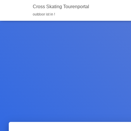
Cross Skating Tourenportal
outdoor ist in !