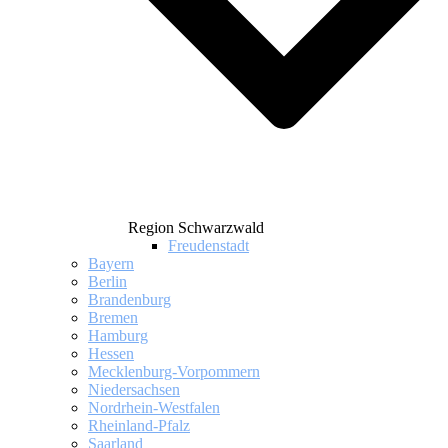
Region Schwarzwald
Freudenstadt
Bayern
Berlin
Brandenburg
Bremen
Hamburg
Hessen
Mecklenburg-Vorpommern
Niedersachsen
Nordrhein-Westfalen
Rheinland-Pfalz
Saarland