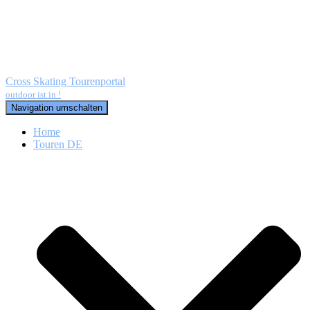
Cross Skating Tourenportal
outdoor ist in !
Navigation umschalten
Home
Touren DE