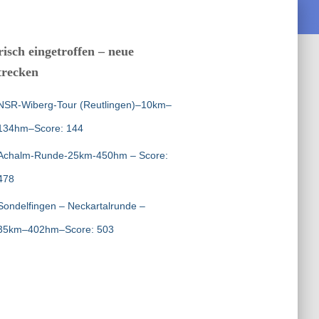
risch eingetroffen – neue
trecken
NSR-Wiberg-Tour (Reutlingen)–10km–
134hm–Score: 144
Achalm-Runde-25km-450hm – Score:
478
Sondelfingen – Neckartalrunde –
35km–402hm–Score: 503