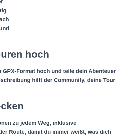
er
tig
fach
 und
ouren hoch
im GPX-Format hoch und teile dein Abenteuer
beschreibung hilft der Community, deine Tour
ecken
tionen zu jedem Weg, inklusive
der Route, damit du immer weißt, was dich