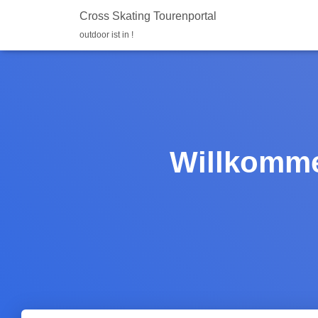
Cross Skating Tourenportal
outdoor ist in !
Willkomme