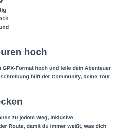
er
tig
fach
 und
ouren hoch
im GPX-Format hoch und teile dein Abenteuer
beschreibung hilft der Community, deine Tour
ecken
tionen zu jedem Weg, inklusive
der Route, damit du immer weißt, was dich