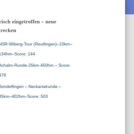
risch eingetroffen – neue
trecken
NSR-Wiberg-Tour (Reutlingen)–10km–
134hm–Score: 144
Achalm-Runde-25km-450hm – Score:
478
Sondelfingen – Neckartalrunde –
35km–402hm–Score: 503