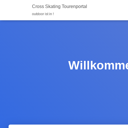
Cross Skating Tourenportal
outdoor ist in !
Willkomme