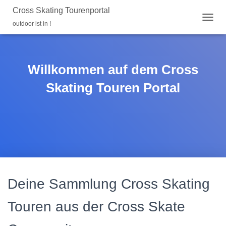
Cross Skating Tourenportal
outdoor ist in !
N
A
V
I
G
Willkommen auf dem Cross
A
T
Skating Touren Portal
I
O
N
U
M
S
C
H
A
L
Deine Sammlung Cross Skating
T
E
Touren aus der Cross Skate
N